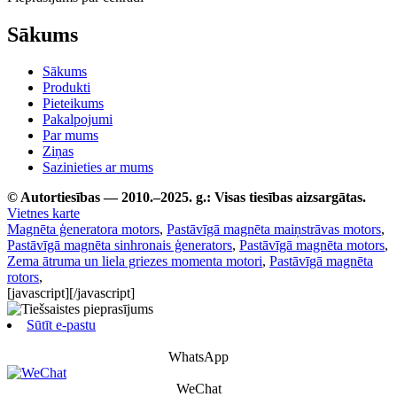
Sākums
Sākums
Produkti
Pieteikums
Pakalpojumi
Par mums
Ziņas
Sazinieties ar mums
© Autortiesības — 2010.–2025. g.: Visas tiesības aizsargātas.
Vietnes karte
Magnēta ģeneratora motors
,
Pastāvīgā magnēta maiņstrāvas motors
,
Pastāvīgā magnēta sinhronais ģenerators
,
Pastāvīgā magnēta motors
,
Zema ātruma un liela griezes momenta motori
,
Pastāvīgā magnēta
rotors
,
[javascript]
[/javascript]
Sūtīt e-pastu
WhatsApp
WeChat