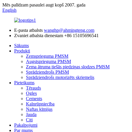
Mēs palīdzam pasaulei augt kopš 2007. gada
English
E-pasta atbalsts
wanghp@ahmingteng.com
Zvaniet atbalsta dienestam
+86 15105696541
Sākums
Produkti
Zemsprieguma PMSM
Augstsprieguma PMSM
Zema ātruma tiešās piedziņas slodzes PMSM
Sprādziendrošs PMSM
Sprādziendrošs motorizēts skriemelis
Pieteikums
Tērauds
Ogles
Cements
Kalnrūpniecība
Naftas ķīmijas
Jauda
Citi
Pakalpojumi
Par mums