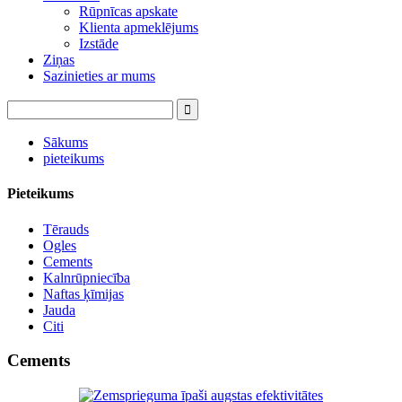
Rūpnīcas apskate
Klienta apmeklējums
Izstāde
Ziņas
Sazinieties ar mums
Sākums
pieteikums
Pieteikums
Tērauds
Ogles
Cements
Kalnrūpniecība
Naftas ķīmijas
Jauda
Citi
Cements