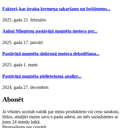
Faktori, kas izraisa ķermeņa sakaršanu un bojājumus...
2025. gada 21. februāris
Anhui Mingteng pastāvīgā magnēta motora per...
2025. gada 17. janvārī
Pastāvīgā magnēta sinhronā motora dekodēšana...
2025. gada 1. marts
Pastāvīgā magnēta pielietojuma analīze...
2024. gada 27. decembris
Abonēt
Ja vēlaties uzzināt vairāk par mūsu produktiem vai cenu sarakstu,
lūdzu, atstājiet mums savu e-pasta adresi, un mēs sazināsimies ar
jums 24 stundu laikā.
Pieprasījums par cenrādi