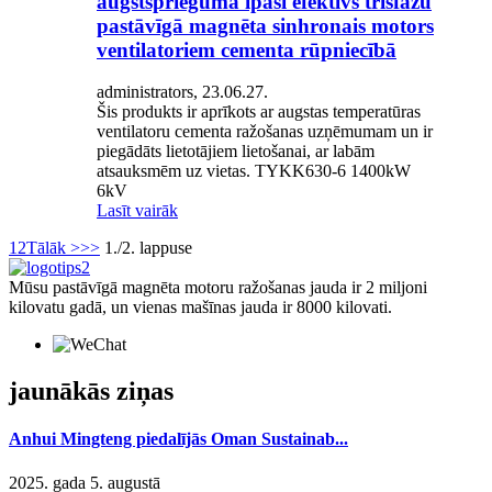
augstsprieguma īpaši efektīvs trīsfāžu
pastāvīgā magnēta sinhronais motors
ventilatoriem cementa rūpniecībā
administrators, 23.06.27.
Šis produkts ir aprīkots ar augstas temperatūras
ventilatoru cementa ražošanas uzņēmumam un ir
piegādāts lietotājiem lietošanai, ar labām
atsauksmēm uz vietas. TYKK630-6 1400kW
6kV
Lasīt vairāk
1
2
Tālāk >
>>
1./2. lappuse
Mūsu pastāvīgā magnēta motoru ražošanas jauda ir 2 miljoni
kilovatu gadā, un vienas mašīnas jauda ir 8000 kilovati.
jaunākās ziņas
Anhui Mingteng piedalījās Oman Sustainab...
2025. gada 5. augustā