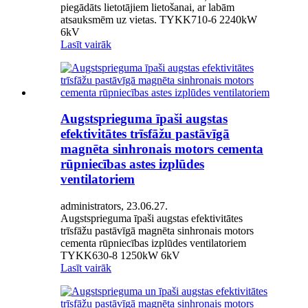
piegādāts lietotājiem lietošanai, ar labām
atsauksmēm uz vietas. TYKK710-6 2240kW
6kV
Lasīt vairāk
Augstsprieguma īpaši augstas
efektivitātes trīsfāžu pastāvīgā
magnēta sinhronais motors cementa
rūpniecības astes izplūdes
ventilatoriem
administrators, 23.06.27.
Augstsprieguma īpaši augstas efektivitātes
trīsfāžu pastāvīgā magnēta sinhronais motors
cementa rūpniecības izplūdes ventilatoriem
TYKK630-8 1250kW 6kV
Lasīt vairāk