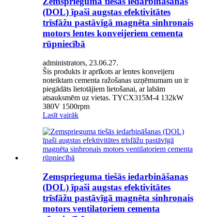
Zemsprieguma tiešās iedarbināšanas
(DOL) īpaši augstas efektivitātes
trīsfāžu pastāvīgā magnēta sinhronais
motors lentes konveijeriem cementa
rūpniecībā
administrators, 23.06.27.
Šis produkts ir aprīkots ar lentes konveijeru
noteiktam cementa ražošanas uzņēmumam un ir
piegādāts lietotājiem lietošanai, ar labām
atsauksmēm uz vietas. TYCX315M-4 132kW
380V 1500rpm
Lasīt vairāk
Zemsprieguma tiešās iedarbināšanas
(DOL) īpaši augstas efektivitātes
trīsfāžu pastāvīgā magnēta sinhronais
motors ventilatoriem cementa