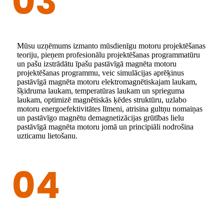
03
Mūsu uzņēmums izmanto mūsdienīgu motoru projektēšanas
teoriju, pieņem profesionālu projektēšanas programmatūru
un pašu izstrādātu īpašu pastāvīgā magnēta motoru
projektēšanas programmu, veic simulācijas aprēķinus
pastāvīgā magnēta motoru elektromagnētiskajam laukam,
šķidruma laukam, temperatūras laukam un sprieguma
laukam, optimizē magnētiskās ķēdes struktūru, uzlabo
motoru energoefektivitātes līmeni, atrisina gultņu nomaiņas
un pastāvīgo magnētu demagnetizācijas grūtības lielu
pastāvīgā magnēta motoru jomā un principiāli nodrošina
uzticamu lietošanu.
04