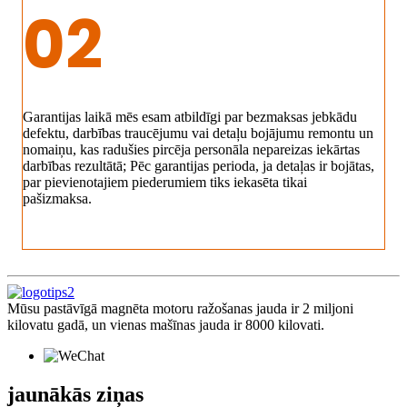
02
Garantijas laikā mēs esam atbildīgi par bezmaksas jebkādu
defektu, darbības traucējumu vai detaļu bojājumu remontu un
nomaiņu, kas radušies pircēja personāla nepareizas iekārtas
darbības rezultātā; Pēc garantijas perioda, ja detaļas ir bojātas,
par pievienotajiem piederumiem tiks iekasēta tikai
pašizmaksa.
Mūsu pastāvīgā magnēta motoru ražošanas jauda ir 2 miljoni
kilovatu gadā, un vienas mašīnas jauda ir 8000 kilovati.
jaunākās ziņas