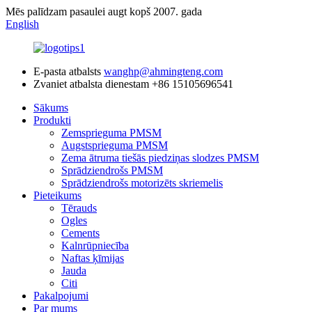
Mēs palīdzam pasaulei augt kopš 2007. gada
English
E-pasta atbalsts
wanghp@ahmingteng.com
Zvaniet atbalsta dienestam
+86 15105696541
Sākums
Produkti
Zemsprieguma PMSM
Augstsprieguma PMSM
Zema ātruma tiešās piedziņas slodzes PMSM
Sprādziendrošs PMSM
Sprādziendrošs motorizēts skriemelis
Pieteikums
Tērauds
Ogles
Cements
Kalnrūpniecība
Naftas ķīmijas
Jauda
Citi
Pakalpojumi
Par mums