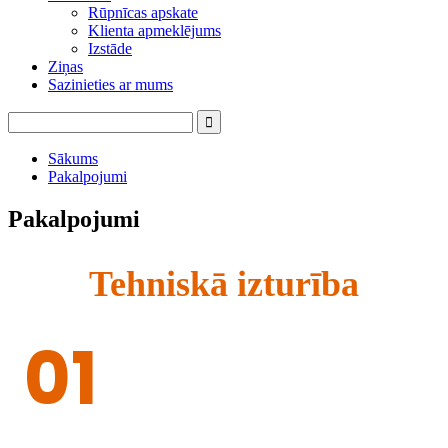
Rūpnīcas apskate
Klienta apmeklējums
Izstāde
Ziņas
Sazinieties ar mums
Sākums
Pakalpojumi
Pakalpojumi
Tehniskā izturība
01