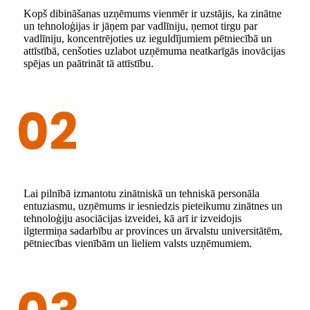
Kopš dibināšanas uzņēmums vienmēr ir uzstājis, ka zinātne
un tehnoloģijas ir jāņem par vadlīniju, ņemot tirgu par
vadlīniju, koncentrējoties uz ieguldījumiem pētniecībā un
attīstībā, cenšoties uzlabot uzņēmuma neatkarīgās inovācijas
spējas un paātrināt tā attīstību.
02
Lai pilnībā izmantotu zinātniskā un tehniskā personāla
entuziasmu, uzņēmums ir iesniedzis pieteikumu zinātnes un
tehnoloģiju asociācijas izveidei, kā arī ir izveidojis
ilgtermiņa sadarbību ar provinces un ārvalstu universitātēm,
pētniecības vienībām un lieliem valsts uzņēmumiem.