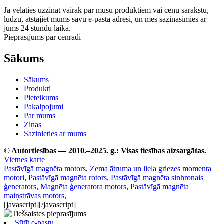
Ja vēlaties uzzināt vairāk par mūsu produktiem vai cenu sarakstu,
lūdzu, atstājiet mums savu e-pasta adresi, un mēs sazināsimies ar
jums 24 stundu laikā.
Pieprasījums par cenrādi
Sākums
Sākums
Produkti
Pieteikums
Pakalpojumi
Par mums
Ziņas
Sazinieties ar mums
© Autortiesības — 2010.–2025. g.: Visas tiesības aizsargātas.
Vietnes karte
Pastāvīgā magnēta motors
,
Zema ātruma un liela griezes momenta
motori
,
Pastāvīgā magnēta rotors
,
Pastāvīgā magnēta sinhronais
ģenerators
,
Magnēta ģeneratora motors
,
Pastāvīgā magnēta
maiņstrāvas motors
,
[javascript]
[/javascript]
Sūtīt e-pastu