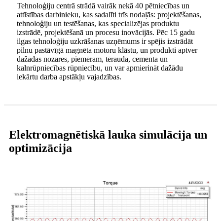
Tehnoloģiju centrā strādā vairāk nekā 40 pētniecības un
attīstības darbinieku, kas sadalīti trīs nodaļās: projektēšanas,
tehnoloģiju un testēšanas, kas specializējas produktu
izstrādē, projektēšanā un procesu inovācijās. Pēc 15 gadu
ilgas tehnoloģiju uzkrāšanas uzņēmums ir spējis izstrādāt
pilnu pastāvīgā magnēta motoru klāstu, un produkti aptver
dažādas nozares, piemēram, tērauda, ​​cementa un
kalnrūpniecības rūpniecību, un var apmierināt dažādu
iekārtu darba apstākļu vajadzības.
Elektromagnētiskā lauka simulācija un
optimizācija