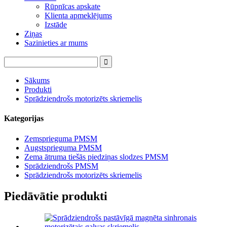
Rūpnīcas apskate
Klienta apmeklējums
Izstāde
Ziņas
Sazinieties ar mums
Sākums
Produkti
Sprādziendrošs motorizēts skriemelis
Kategorijas
Zemsprieguma PMSM
Augstsprieguma PMSM
Zema ātruma tiešās piedziņas slodzes PMSM
Sprādziendrošs PMSM
Sprādziendrošs motorizēts skriemelis
Piedāvātie produkti