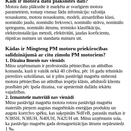
Kādi ir motora datu plāksnītes dati?
Motora datu plāksnīte ir marķēta ar svarīgiem motora
parametriem, tostarp vismaz šādu informāciju: ražotāja
nosaukumu, motora nosaukumu, modeli, aizsardzības klasi,
nominālo jaudu, nominālo frekvenci, nominālo strāvu, nominālo
spriegumu, nominālo ātrumu, termisko klasifikāciju,
elektroinstalācijas metodi, efektivitāti, jaudas koeficientu,
rūpnīcas numuru un standarta numuru utt.
Kādas ir Mingteng PM motoru priekšrocības
salīdzinājumā ar citu zīmolu PM motoriem?
1. Dizaina līmenis nav vienāds
Mūsu uzņēmumam ir profesionāla pētniecības un attīstības
komanda, kurā ir vairāk nekā 40 cilvēku, pēc 16 gadu tehniskās
pieredzes uzkrāšanas, tai ir pilns pastāvīgā magnēta sinhronā
motora pētniecības un attīstības iespēju klāsts, atbilstoši klientu
prasībām pēc īpaša dizaina, var apmierināt dažādu iekārtu
vajadzības.
2. Izmantotie materiāli nav vienādi
Mūsu pastāvīgā magnēta motora rotora pastāvīgā magnēta
materiāls pieņem augstas magnētiskās enerģijas produktu un
augstu koercīvo spēku, kas saķepināts NdFeB, parastās markas ir
N38SH, N38UH, N40UH, N42UH utt. Mūsu uzņēmums sola,
ka pastāvīgo magnētu gada demagnetizācijas ātrums nepārsniedz
1 ‰.