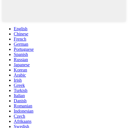
English
Chinese
French
German
Portuguese
Spanish
Russian
Japanese
Korean
Arabic
Irish
Greek
Turkish
Italian
Danish
Romanian
Indonesian
Czech
Afrikaans
Swedish