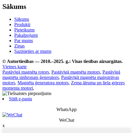
Sākums
Sākums
Produkti
Pieteikums
Pakalpojumi
Par mums
Ziņas
Sazinieties ar mums
© Autortiesības — 2010.–2025. g.: Visas tiesības aizsargātas.
Vietnes karte
Pastāvīgā magnēta rotors
,
Pastāvīgā magnēta motors
,
Pastāvīgā
magnēta sinhronais ģenerators
,
Pastāvīgā magnēta maiņstrāvas
motors
,
Magnēta ģeneratora motors
,
Zema ātruma un liela griezes
momenta motori
,
Sūtīt e-pastu
WhatsApp
WeChat
x