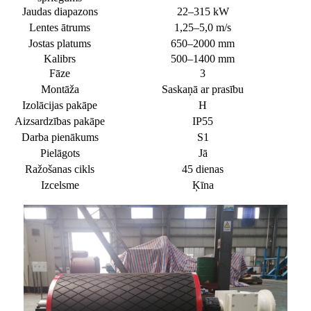
Jaudas diapazons
22–315 kW
Lentes ātrums
1,25–5,0 m/s
Jostas platums
650–2000 mm
Kalibrs
500–1400 mm
Fāze
3
Montāža
Saskaņā ar prasību
Izolācijas pakāpe
H
Aizsardzības pakāpe
IP55
Darba pienākums
S1
Pielāgots
Jā
Ražošanas cikls
45 dienas
Izcelsme
Ķīna