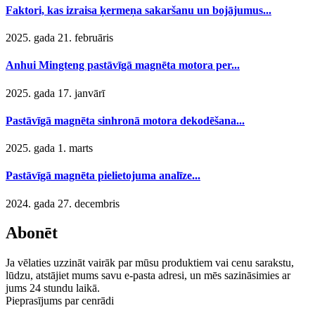
Faktori, kas izraisa ķermeņa sakaršanu un bojājumus...
2025. gada 21. februāris
Anhui Mingteng pastāvīgā magnēta motora per...
2025. gada 17. janvārī
Pastāvīgā magnēta sinhronā motora dekodēšana...
2025. gada 1. marts
Pastāvīgā magnēta pielietojuma analīze...
2024. gada 27. decembris
Abonēt
Ja vēlaties uzzināt vairāk par mūsu produktiem vai cenu sarakstu,
lūdzu, atstājiet mums savu e-pasta adresi, un mēs sazināsimies ar
jums 24 stundu laikā.
Pieprasījums par cenrādi