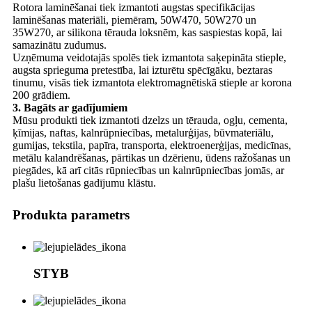
Rotora laminēšanai tiek izmantoti augstas specifikācijas
laminēšanas materiāli, piemēram, 50W470, 50W270 un
35W270, ar silikona tērauda loksnēm, kas saspiestas kopā, lai
samazinātu zudumus.
Uzņēmuma veidotajās spolēs tiek izmantota saķepināta stieple,
augsta sprieguma pretestība, lai izturētu spēcīgāku, beztaras
tinumu, visās tiek izmantota elektromagnētiskā stieple ar korona
200 grādiem.
3. Bagāts ar gadījumiem
Mūsu produkti tiek izmantoti dzelzs un tērauda, ​​ogļu, cementa,
ķīmijas, naftas, kalnrūpniecības, metalurģijas, būvmateriālu,
gumijas, tekstila, papīra, transporta, elektroenerģijas, medicīnas,
metālu kalandrēšanas, pārtikas un dzērienu, ūdens ražošanas un
piegādes, kā arī citās rūpniecības un kalnrūpniecības jomās, ar
plašu lietošanas gadījumu klāstu.
Produkta parametrs
STYB