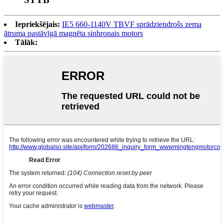
Iepriekšējais:
IE5 660-1140V TBVF sprādziendrošs zema
ātruma pastāvīgā magnēta sinhronais motors
Tālāk: