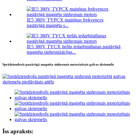
IE5 380V TYPCX mainīgas frekvences
pastāvīgā magnēta s...
IE5 380V TYCX tiešās iedarbināšanas pastāvīgā
magnēta sinhronizācijas...
Sprādziendrošs pastāvīgā magnēta sinhronais motorizētais galvas skriemelis
Īss apraksts: