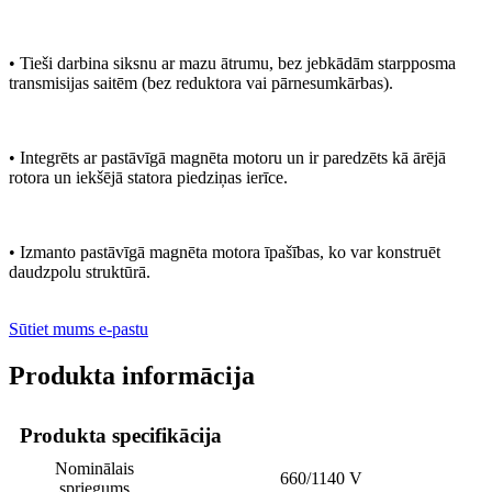
• Tieši darbina siksnu ar mazu ātrumu, bez jebkādām starpposma
transmisijas saitēm (bez reduktora vai pārnesumkārbas).
• Integrēts ar pastāvīgā magnēta motoru un ir paredzēts kā ārējā
rotora un iekšējā statora piedziņas ierīce.
• Izmanto pastāvīgā magnēta motora īpašības, ko var konstruēt
daudzpolu struktūrā.
Sūtiet mums e-pastu
Produkta informācija
Produkta specifikācija
Nominālais
660/1140 V
spriegums