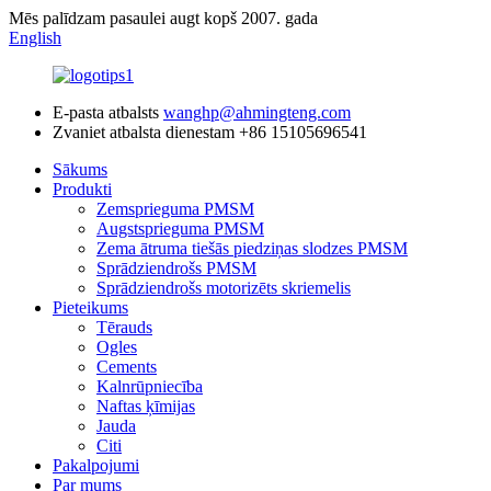
Mēs palīdzam pasaulei augt kopš 2007. gada
English
E-pasta atbalsts
wanghp@ahmingteng.com
Zvaniet atbalsta dienestam
+86 15105696541
Sākums
Produkti
Zemsprieguma PMSM
Augstsprieguma PMSM
Zema ātruma tiešās piedziņas slodzes PMSM
Sprādziendrošs PMSM
Sprādziendrošs motorizēts skriemelis
Pieteikums
Tērauds
Ogles
Cements
Kalnrūpniecība
Naftas ķīmijas
Jauda
Citi
Pakalpojumi
Par mums