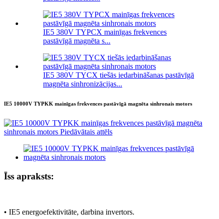
IE5 380V TYPCX mainīgas frekvences
pastāvīgā magnēta s...
IE5 380V TYCX tiešās iedarbināšanas pastāvīgā
magnēta sinhronizācijas...
IE5 10000V TYPKK mainīgas frekvences pastāvīgā magnēta sinhronais motors
Īss apraksts:
• IE5 energoefektivitāte, darbina invertors.