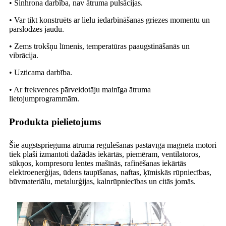
• Sinhrona darbība, nav ātruma pulsācijas.
• Var tikt konstruēts ar lielu iedarbināšanas griezes momentu un
pārslodzes jaudu.
• Zems trokšņu līmenis, temperatūras paaugstināšanās un
vibrācija.
• Uzticama darbība.
• Ar frekvences pārveidotāju mainīga ātruma
lietojumprogrammām.
Produkta pielietojums
Šie augstsprieguma ātruma regulēšanas pastāvīgā magnēta motori
tiek plaši izmantoti dažādās iekārtās, piemēram, ventilatoros,
sūkņos, kompresoru lentes mašīnās, rafinēšanas iekārtās
elektroenerģijas, ūdens taupīšanas, naftas, ķīmiskās rūpniecības,
būvmateriālu, metalurģijas, kalnrūpniecības un citās jomās.