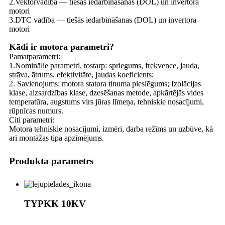
2.Vektorvadība — tiešās iedarbināšanas (DOL) un invertora
motori
3.DTC vadība — tiešās iedarbināšanas (DOL) un invertora
motori
Kādi ir motora parametri?
Pamatparametri:
1.Nominālie parametri, tostarp: spriegums, frekvence, jauda, ​​
strāva, ātrums, efektivitāte, jaudas koeficients;
2. Savienojums: motora statora tinuma pieslēgums; Izolācijas
klase, aizsardzības klase, dzesēšanas metode, apkārtējās vides
temperatūra, augstums virs jūras līmeņa, tehniskie nosacījumi,
rūpnīcas numurs.
Citi parametri:
Motora tehniskie nosacījumi, izmēri, darba režīms un uzbūve, kā
arī montāžas tipa apzīmējums.
Produkta parametrs
TYPKK 10KV