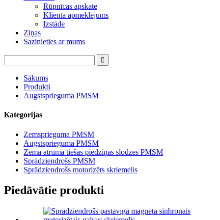
Rūpnīcas apskate
Klienta apmeklējums
Izstāde
Ziņas
Sazinieties ar mums
Sākums
Produkti
Augstsprieguma PMSM
Kategorijas
Zemsprieguma PMSM
Augstsprieguma PMSM
Zema ātruma tiešās piedziņas slodzes PMSM
Sprādziendrošs PMSM
Sprādziendrošs motorizēts skriemelis
Piedāvātie produkti