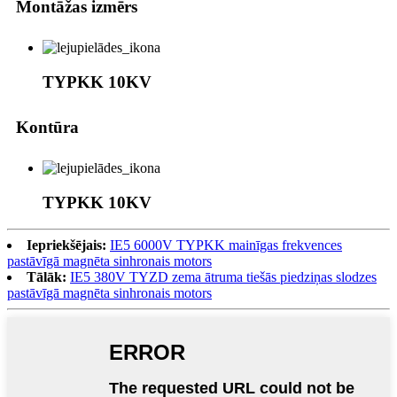
Montāžas izmērs
TYPKK 10KV
Kontūra
TYPKK 10KV
Iepriekšējais:
IE5 6000V TYPKK mainīgas frekvences
pastāvīgā magnēta sinhronais motors
Tālāk:
IE5 380V TYZD zema ātruma tiešās piedziņas slodzes
pastāvīgā magnēta sinhronais motors