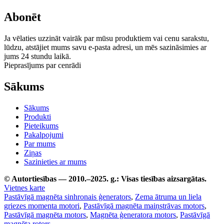
Abonēt
Ja vēlaties uzzināt vairāk par mūsu produktiem vai cenu sarakstu,
lūdzu, atstājiet mums savu e-pasta adresi, un mēs sazināsimies ar
jums 24 stundu laikā.
Pieprasījums par cenrādi
Sākums
Sākums
Produkti
Pieteikums
Pakalpojumi
Par mums
Ziņas
Sazinieties ar mums
© Autortiesības — 2010.–2025. g.: Visas tiesības aizsargātas.
Vietnes karte
Pastāvīgā magnēta sinhronais ģenerators
,
Zema ātruma un liela
griezes momenta motori
,
Pastāvīgā magnēta maiņstrāvas motors
,
Pastāvīgā magnēta motors
,
Magnēta ģeneratora motors
,
Pastāvīgā
magnēta rotors
,