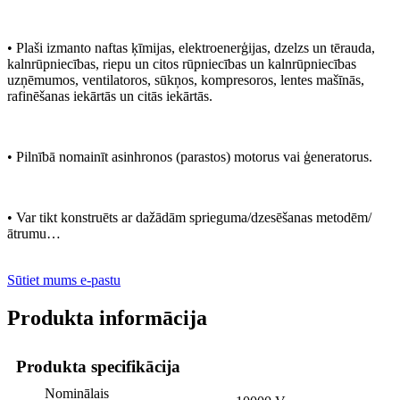
• Plaši izmanto naftas ķīmijas, elektroenerģijas, dzelzs un tērauda, ​​
kalnrūpniecības, riepu un citos rūpniecības un kalnrūpniecības
uzņēmumos, ventilatoros, sūkņos, kompresoros, lentes mašīnās,
rafinēšanas iekārtās un citās iekārtās.
• Pilnībā nomainīt asinhronos (parastos) motorus vai ģeneratorus.
• Var tikt konstruēts ar dažādām sprieguma/dzesēšanas metodēm/
ātrumu…
Sūtiet mums e-pastu
Produkta informācija
Produkta specifikācija
Nominālais