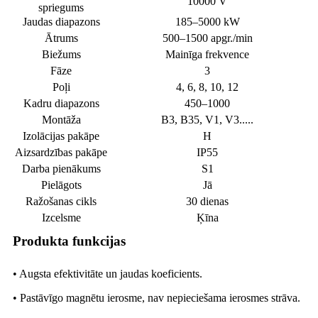
10000 V
spriegums
Jaudas diapazons
185–5000 kW
Ātrums
500–1500 apgr./min
Biežums
Mainīga frekvence
Fāze
3
Poļi
4, 6, 8, 10, 12
Kadru diapazons
450–1000
Montāža
B3, B35, V1, V3.....
Izolācijas pakāpe
H
Aizsardzības pakāpe
IP55
Darba pienākums
S1
Pielāgots
Jā
Ražošanas cikls
30 dienas
Izcelsme
Ķīna
Produkta funkcijas
• Augsta efektivitāte un jaudas koeficients.
• Pastāvīgo magnētu ierosme, nav nepieciešama ierosmes strāva.