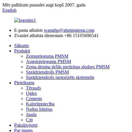
Mēs palīdzam pasaulei augt kopš 2007. gada
English
E-pasta atbalsts
wanghp@ahmingteng.com
Zvaniet atbalsta dienestam
+86 15105696541
Sākums
Produkti
Zemsprieguma PMSM
Augstsprieguma PMSM
Zema ātruma tiešās piedziņas slodzes PMSM
Sprādziendrošs PMSM
Sprādziendrošs motorizēts skriemelis
Pieteikums
Tērauds
Ogles
Cements
Kalnrūpniecība
Naftas ķīmijas
Jauda
Citi
Pakalpojumi
Par mums